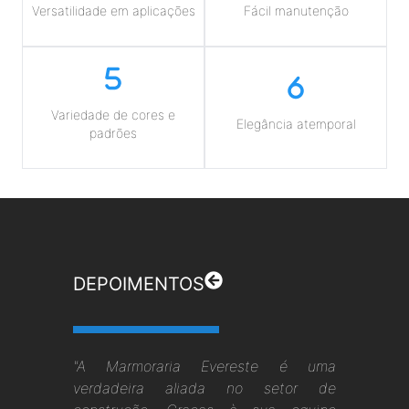
Versatilidade em aplicações
Fácil manutenção
Variedade de cores e
Elegância atemporal
padrões
DEPOIMENTOS
"A Marmoraria Evereste é uma
verdadeira aliada no setor de