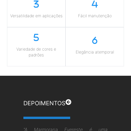
Versatilidade em aplicações
Fácil manutenção
Variedade de cores e
Elegância atemporal
padrões
DEPOIMENTOS
"A Marmoraria Evereste é uma