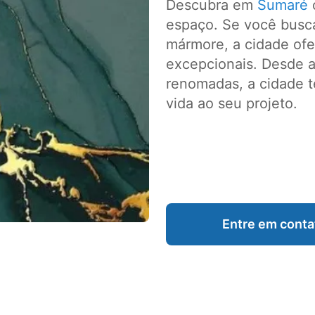
Descubra em
Sumaré
o
espaço. Se você busca
mármore, a cidade of
excepcionais. Desde ar
renomadas, a cidade t
vida ao seu projeto.
Entre em conta