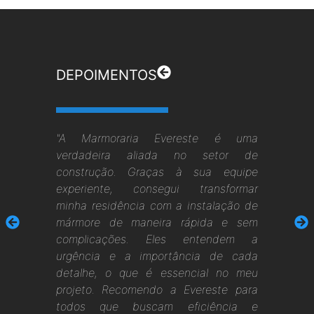
DEPOIMENTOS
"A Marmoraria Evereste é uma
verdadeira aliada no setor de
construção. Graças à sua equipe
experiente, consegui transformar
minha residência com a instalação de
mármore de maneira rápida e sem
complicações. Eles entendem a
urgência e a importância de cada
detalhe, o que é essencial no meu
projeto. Recomendo a Evereste para
todos que buscam eficiência e