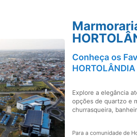
Marmorari
HORTOLÂ
Conheça os Fav
HORTOLÂNDIA
Explore a elegância a
opções de quartzo e 
churrasqueira, banhei
Para a comunidade de Ho