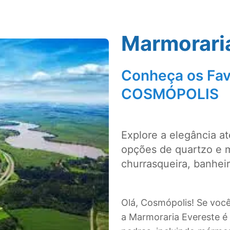
Marmorari
Conheça os Fav
COSMÓPOLIS
Explore a elegância a
opções de quartzo e 
churrasqueira, banhei
Olá, Cosmópolis! Se voc
a Marmoraria Evereste é 