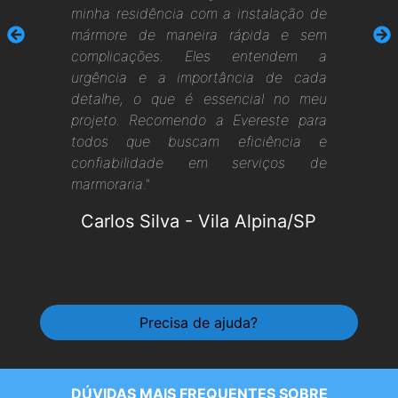
minha residência com a instalação de
mármore de maneira rápida e sem
complicações. Eles entendem a
urgência e a importância de cada
detalhe, o que é essencial no meu
projeto. Recomendo a Evereste para
todos que buscam eficiência e
confiabilidade em serviços de
marmoraria."
Carlos Silva
-
Vila Alpina/SP
Precisa de ajuda?
DÚVIDAS MAIS FREQUENTES SOBRE