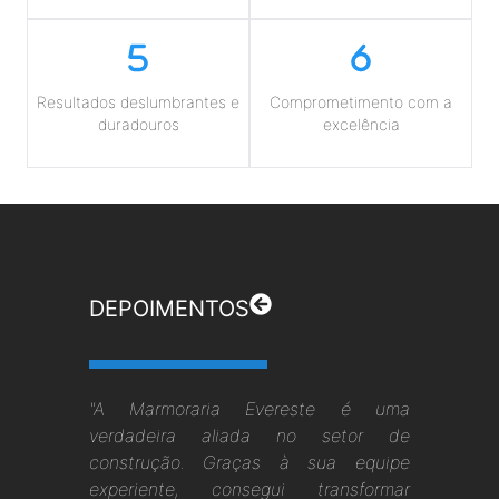
Resultados deslumbrantes e
Comprometimento com a
duradouros
excelência
DEPOIMENTOS
"A Marmoraria Evereste é uma
verdadeira aliada no setor de
construção. Graças à sua equipe
experiente, consegui transformar