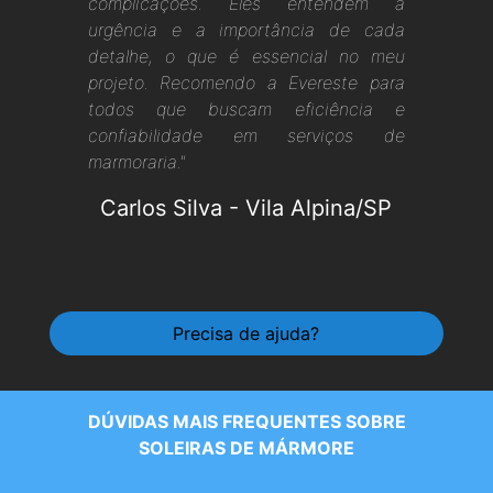
complicações. Eles entendem a
urgência e a importância de cada
detalhe, o que é essencial no meu
projeto. Recomendo a Evereste para
todos que buscam eficiência e
confiabilidade em serviços de
marmoraria."
Carlos Silva
-
Vila Alpina/SP
Precisa de ajuda?
DÚVIDAS MAIS FREQUENTES SOBRE
SOLEIRAS DE MÁRMORE