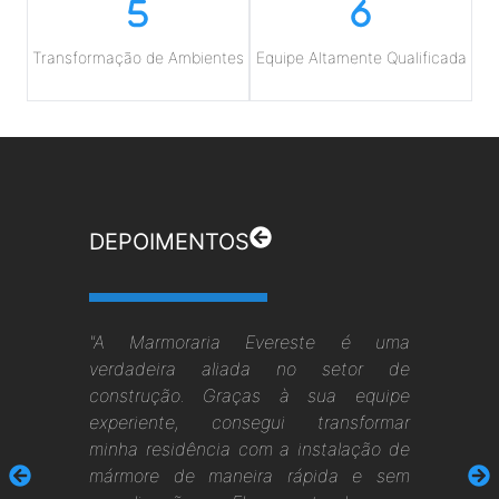
Transformação de Ambientes
Equipe Altamente Qualificada
DEPOIMENTOS
"A Marmoraria Evereste é uma
verdadeira aliada no setor de
construção. Graças à sua equipe
experiente, consegui transformar
minha residência com a instalação de
mármore de maneira rápida e sem