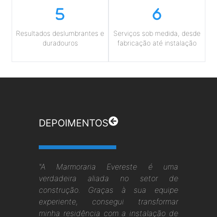
Resultados deslumbrantes e
Serviços sob medida, desde
duradouros
fabricação até instalação
DEPOIMENTOS
"A Marmoraria Evereste é uma
verdadeira aliada no setor de
construção. Graças à sua equipe
experiente, consegui transformar
minha residência com a instalação de