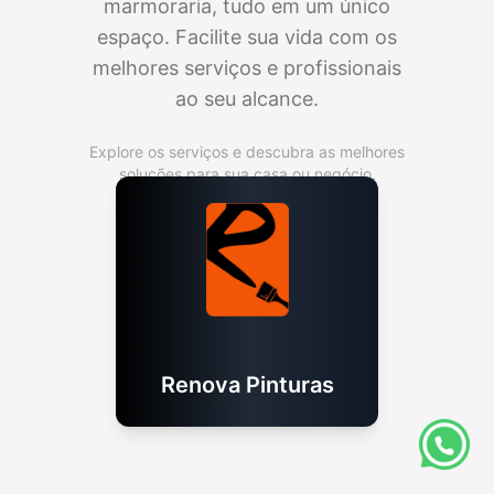
marmoraria, tudo em um único
espaço. Facilite sua vida com os
melhores serviços e profissionais
ao seu alcance.
Explore os serviços e descubra as melhores
soluções para sua casa ou negócio.
Renova Pinturas