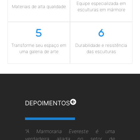
Equipe especializada em
Materiais de alta qualidade
esculturas em mármore
Transforme seu espaço em
Durabilidade e resistência
uma galeria de arte
das esculturas
DEPOIMENTOS
"A Marmoraria Evereste é uma
verdadeira aliada no setor de